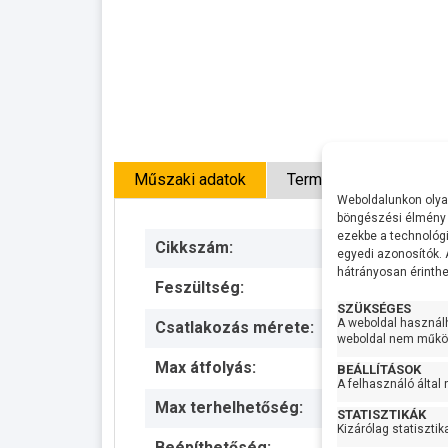
Műszaki adatok
Termék leírás
Öss
Weboldalunkon olyan
böngészési élmény 
ezekbe a technológi
Cikkszám:
egyedi azonosítók.
hátrányosan érinthet
Feszültség:
SZÜKSÉGES
A weboldal használ
Csatlakozás mérete:
weboldal nem működ
Max átfolyás:
BEÁLLÍTÁSOK
A felhasználó által
Max terhelhetőség:
STATISZTIKÁK
Kizárólag statisztik
Beépíthetőség: