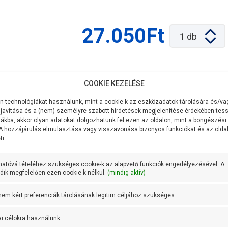
27.050Ft
1
db
COOKIE KEZELÉSE
zehasonlítás
 technológiákat használunk, mint a cookie-k az eszközadatok tárolására és/vag
javítása és a (nem) személyre szabott hirdetések megjelenítése érdekében tess
ákba, akkor olyan adatokat dolgozhatunk fel ezen az oldalon, mint a böngészési
CK-3004
 A hozzájárulás elmulasztása vagy visszavonása bizonyos funkciókat és az old
i.
230V/50Hz
hatóvá tételéhez szükséges cookie-k az alapvető funkciók engedélyezésével. A
1 coll
ik megfelelően ezen cookie-k nélkül.
(mindig aktív)
120 liter/perc
 nem kért preferenciák tárolásának legitim céljához szükséges.
1500W/10A
ai célokra használunk.
Függőleges