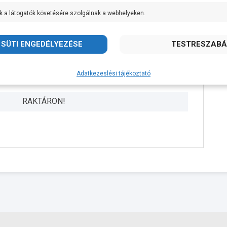
k a látogatók követésére szolgálnak a webhelyeken.
Van
Leo
1 kg
Adatkezeslési tájékoztató
2 év
RAKTÁRON!