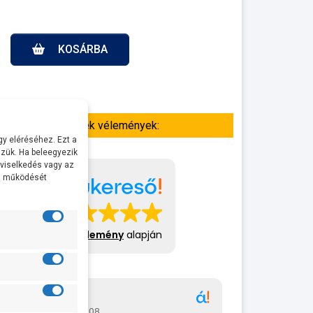
KOSÁRBA
Termék vélemények:
y eléréséhez. Ezt a
zük. Ha beleegyezik
 viselkedés vagy az
al működését
413 vélemény
alapján
Gábor
A bol
2026-07-08
2026-