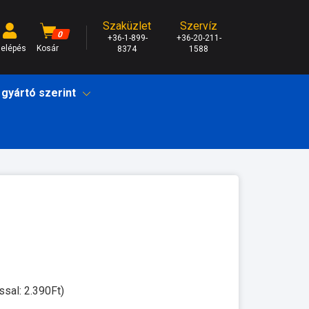
Szaküzlet
Szervíz
0
+36-1-899-
+36-20-211-
elépés
Kosár
8374
1588
 gyártó szerint
ssal: 2.390Ft)