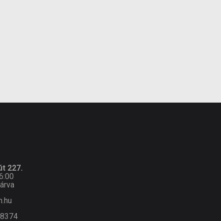
t 227.
6:00
árva
n.hu
-8374