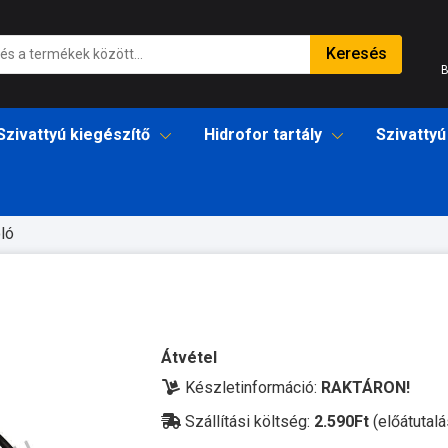
Keresés
B
Szivattyú kiegészítő
Hidrofor tartály
Szivattyú
ló
Átvétel
Készletinformáció:
RAKTÁRON!
Szállítási költség:
2.590Ft
(előátutalá