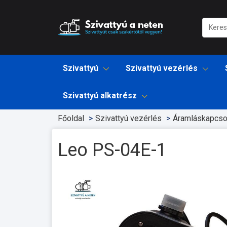
Szivattyú
Szivattyú vezérlés
Szivattyú alkatrész
Főoldal
Szivattyú vezérlés
Áramláskapcso
Leo PS-04E-1