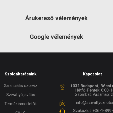
Árukereső vélemények
Google vélemények
Szolgáltatásaink
Kapcsolat
Garanciális szerviz
1032 Budapest, Bécsi ú
Hétfő-Péntek: 8:00-1
Szombat, Vasárnap: z
Szivattyú javítás
info@szivattyuanete
Termékismertetők
Szaküzlet:
+36-1-899
GY.I.K.