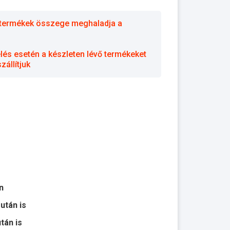
 a termékek összege meghaladja a
elés esetén a készleten lévő termékeket
állítjuk
n
 után is
után is