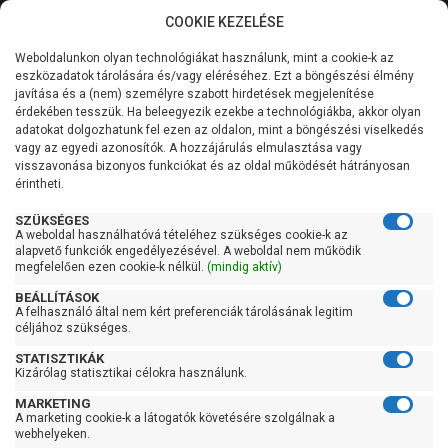
COOKIE KEZELÉSE
0
Weboldalunkon olyan technológiákat használunk, mint a cookie-k az
Kategóriák
Főoldal
Szivattyú
Függőleges tengelyű szivattyú
eszközadatok tárolására és/vagy eléréséhez. Ezt a böngészési élmény
Függőleges tengelyű szivattyú 100 liter/percig
javítása és a (nem) személyre szabott hirdetések megjelenítése
Általános információk
érdekében tesszük. Ha beleegyezik ezekbe a technológiákba, akkor olyan
Leo EVPm 2-6
adatokat dolgozhatunk fel ezen az oldalon, mint a böngészési viselkedés
vagy az egyedi azonosítók. A hozzájárulás elmulasztása vagy
Szolgáltatásaink
visszavonása bizonyos funkciókat és az oldal működését hátrányosan
érintheti.
Kapcsolat
SZÜKSÉGES
A weboldal használhatóvá tételéhez szükséges cookie-k az
alapvető funkciók engedélyezésével. A weboldal nem működik
megfelelően ezen cookie-k nélkül.
(mindig aktív)
BEÁLLÍTÁSOK
A felhasználó által nem kért preferenciák tárolásának legitim
céljához szükséges.
STATISZTIKÁK
Kizárólag statisztikai célokra használunk.
MARKETING
A marketing cookie-k a látogatók követésére szolgálnak a
webhelyeken.