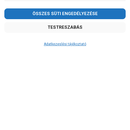
Adatkezeslési tájékoztató
Átvétel
Készletinformáció:
szállítás: 6-10 munkanap
Szállítási költség:
12.800Ft
(előátutalással: