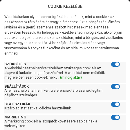
COOKIE KEZELÉSE
0
Weboldalunkon olyan technológiákat használunk, mint a cookie-k az
Kategóriák
Főoldal
Szivattyú
Függőleges tengelyű szivattyú
eszközadatok tárolására és/vagy eléréséhez. Ezt a böngészési élmény
Függőleges tengelyű szivattyú 101-200 liter/percig
javítása és a (nem) személyre szabott hirdetések megjelenítése
Általános információk
érdekében tesszük. Ha beleegyezik ezekbe a technológiákba, akkor olyan
Leo EVP 6-7
adatokat dolgozhatunk fel ezen az oldalon, mint a böngészési viselkedés
vagy az egyedi azonosítók. A hozzájárulás elmulasztása vagy
Szolgáltatásaink
visszavonása bizonyos funkciókat és az oldal működését hátrányosan
érintheti.
Kapcsolat
SZÜKSÉGES
A weboldal használhatóvá tételéhez szükséges cookie-k az
alapvető funkciók engedélyezésével. A weboldal nem működik
megfelelően ezen cookie-k nélkül.
(mindig aktív)
BEÁLLÍTÁSOK
A felhasználó által nem kért preferenciák tárolásának legitim
céljához szükséges.
STATISZTIKÁK
Kizárólag statisztikai célokra használunk.
MARKETING
A marketing cookie-k a látogatók követésére szolgálnak a
webhelyeken.