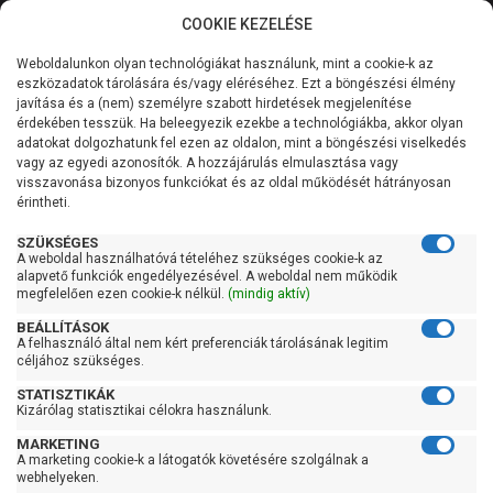
COOKIE KEZELÉSE
0
Weboldalunkon olyan technológiákat használunk, mint a cookie-k az
Kategóriák
Főoldal
Szivattyú
Centrifugál szivattyú
eszközadatok tárolására és/vagy eléréséhez. Ezt a böngészési élmény
Centrifugál szivattyú 901-1500 liter/percig
javítása és a (nem) személyre szabott hirdetések megjelenítése
Általános információk
érdekében tesszük. Ha beleegyezik ezekbe a technológiákba, akkor olyan
Leo ABK 400
adatokat dolgozhatunk fel ezen az oldalon, mint a böngészési viselkedés
vagy az egyedi azonosítók. A hozzájárulás elmulasztása vagy
Szolgáltatásaink
visszavonása bizonyos funkciókat és az oldal működését hátrányosan
érintheti.
Kapcsolat
SZÜKSÉGES
A weboldal használhatóvá tételéhez szükséges cookie-k az
alapvető funkciók engedélyezésével. A weboldal nem működik
megfelelően ezen cookie-k nélkül.
(mindig aktív)
BEÁLLÍTÁSOK
A felhasználó által nem kért preferenciák tárolásának legitim
céljához szükséges.
STATISZTIKÁK
Kizárólag statisztikai célokra használunk.
MARKETING
A marketing cookie-k a látogatók követésére szolgálnak a
webhelyeken.