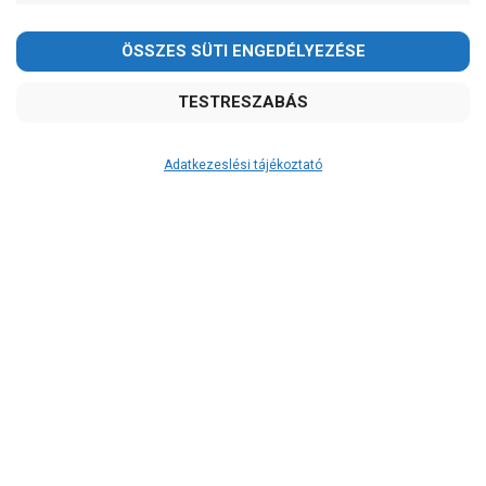
Kedves Vásárlóink!
2026.08.08-án szombaton a munkanap ellenére is ZÁRVA
TARTUNK!
Megértésüket és türelmüket köszönjük!
email: raukerkft@gmail.com
Adatkezeslési tájékoztató
Átvétel
Készletinformáció:
RAKTÁRON!
Szállítási költség:
4.750Ft
(előátutalással: 4.500Ft)
A szállítás díjmentes, ha a termékek
összege meghaladja a 200.000Ft-ot.