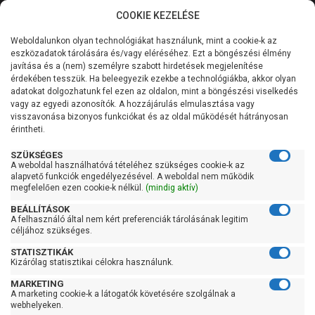
COOKIE KEZELÉSE
0
Weboldalunkon olyan technológiákat használunk, mint a cookie-k az
Kategóriák
Főoldal
Hidrofor tartály
Fekvő hidrofor tartály
eszközadatok tárolására és/vagy eléréséhez. Ezt a böngészési élmény
javítása és a (nem) személyre szabott hirdetések megjelenítése
Általános információk
érdekében tesszük. Ha beleegyezik ezekbe a technológiákba, akkor olyan
Leo 50 literes fekvő
adatokat dolgozhatunk fel ezen az oldalon, mint a böngészési viselkedés
vagy az egyedi azonosítók. A hozzájárulás elmulasztása vagy
hidrofor tartály
Szolgáltatásaink
visszavonása bizonyos funkciókat és az oldal működését hátrányosan
érintheti.
Kapcsolat
SZÜKSÉGES
A weboldal használhatóvá tételéhez szükséges cookie-k az
alapvető funkciók engedélyezésével. A weboldal nem működik
megfelelően ezen cookie-k nélkül.
(mindig aktív)
BEÁLLÍTÁSOK
A felhasználó által nem kért preferenciák tárolásának legitim
céljához szükséges.
STATISZTIKÁK
Kizárólag statisztikai célokra használunk.
MARKETING
A marketing cookie-k a látogatók követésére szolgálnak a
Kedves Vásárlóink!
webhelyeken.