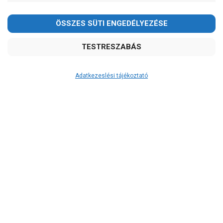
2026.08.08-án szombaton a munkanap ellenére is ZÁRVA
TARTUNK!
Megértésüket és türelmüket köszönjük!
email: raukerkft@gmail.com
Adatkezeslési tájékoztató
Átvétel
Készletinformáció:
RAKTÁRON!
Szállítási költség:
3.750Ft
(előátutalással: 3.500Ft)
A szállítás díjmentes, ha a termékek
összege meghaladja a 200.000Ft-ot.
A 12:00 óráig leadott rendelés esetén