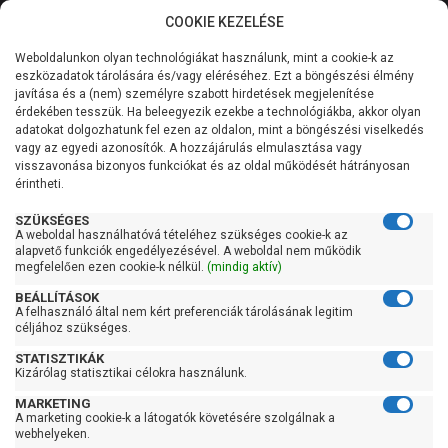
COOKIE KEZELÉSE
0
Weboldalunkon olyan technológiákat használunk, mint a cookie-k az
Kategóriák
Főoldal
Szivattyú
Búvárszivattyú csőkút szivattyú
eszközadatok tárolására és/vagy eléréséhez. Ezt a böngészési élmény
Búvárszivattyú csőkút szivattyú 101-200 liter/percig
javítása és a (nem) személyre szabott hirdetések megjelenítése
Általános információk
érdekében tesszük. Ha beleegyezik ezekbe a technológiákba, akkor olyan
Leo 4XRm 6/11-1,1
adatokat dolgozhatunk fel ezen az oldalon, mint a böngészési viselkedés
vagy az egyedi azonosítók. A hozzájárulás elmulasztása vagy
Szolgáltatásaink
visszavonása bizonyos funkciókat és az oldal működését hátrányosan
érintheti.
Kapcsolat
SZÜKSÉGES
A weboldal használhatóvá tételéhez szükséges cookie-k az
alapvető funkciók engedélyezésével. A weboldal nem működik
megfelelően ezen cookie-k nélkül.
(mindig aktív)
BEÁLLÍTÁSOK
A felhasználó által nem kért preferenciák tárolásának legitim
céljához szükséges.
STATISZTIKÁK
Kizárólag statisztikai célokra használunk.
MARKETING
A marketing cookie-k a látogatók követésére szolgálnak a
webhelyeken.