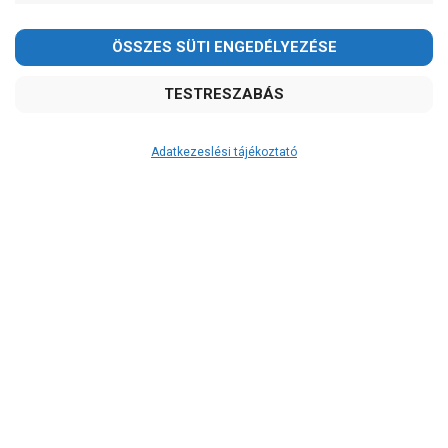
Kedves Vásárlóink!
2026.08.08-án szombaton a munkanap ellenére is ZÁRVA
TARTUNK!
Megértésüket és türelmüket köszönjük!
email: raukerkft@gmail.com
Adatkezeslési tájékoztató