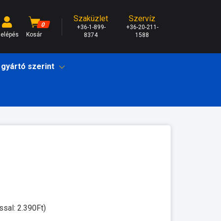
Szaküzlet
Szervíz
0
+36-1-899-
+36-20-211-
elépés
Kosár
8374
1588
 gyártó szerint
ssal: 2.390Ft)