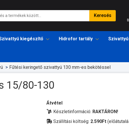
Keresés
B
Szivattyú kiegészítő
Hidrofor tartály
Szivattyú
yú
Fűtési keringető szivattyú 130 mm-es bekötéssel
s 15/80-130
Átvétel
Készletinformáció:
RAKTÁRON!
Szállítási költség:
2.590Ft
(előátutalá