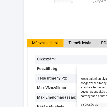
Műszaki adatok
Termék leírás
PD
Cikkszám:
Feszültség:
Teljesítmény P2:
Weboldalunkon olyan
böngészési élmény 
Max Vízszállítás:
ezekbe a technológi
egyedi azonosítók.
hátrányosan érinthet
Max Emelőmagasság:
SZÜKSÉGES
Kötés távolság: