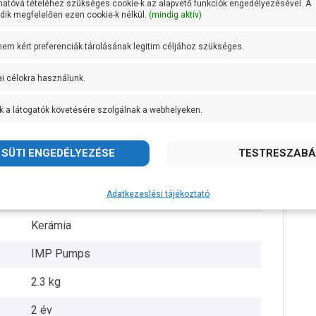
hatóvá tételéhez szükséges cookie-k az alapvető funkciók engedélyezésével. A
ik megfelelően ezen cookie-k nélkül.
(mindig aktív)
1 coll
 nem kért preferenciák tárolásának legitim céljához szükséges.
25 mm
ai célokra használunk.
10 bar
k a látogatók követésére szolgálnak a webhelyeken.
+ 110 fok
Noryl 1630V
Öntvény
Adatkezeslési tájékoztató
Kerámia
Kerámia
IMP Pumps
2.3 kg
2 év