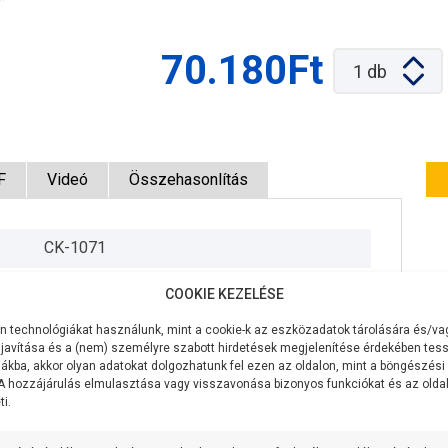
70.180Ft
1
db
F
Videó
Összehasonlítás
CK-1071
230V/50Hz
COOKIE KEZELÉSE
57W
 technológiákat használunk, mint a cookie-k az eszközadatok tárolására és/vag
javítása és a (nem) személyre szabott hirdetések megjelenítése érdekében tess
3,46 m3/óra
ákba, akkor olyan adatokat dolgozhatunk fel ezen az oldalon, mint a böngészési
 A hozzájárulás elmulasztása vagy visszavonása bizonyos funkciókat és az old
i.
7,66 méter
130 mm