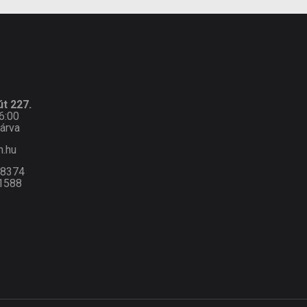
t 227.
6:00
árva
n.hu
-8374
1588