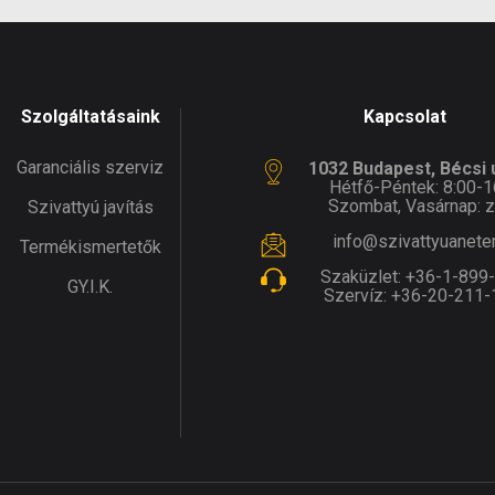
Szolgáltatásaink
Kapcsolat
Garanciális szerviz
1032 Budapest, Bécsi ú
Hétfő-Péntek: 8:00-1
Szombat, Vasárnap: z
Szivattyú javítás
info@szivattyuanete
Termékismertetők
Szaküzlet:
+36-1-899
GY.I.K.
Szervíz:
+36-20-211-