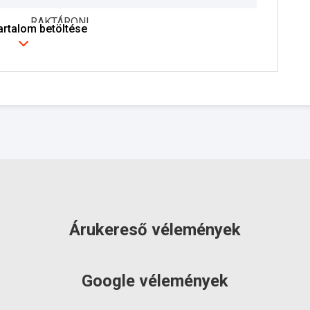
RAKTÁRON!
tartalom betöltése
Árukereső vélemények
Google vélemények