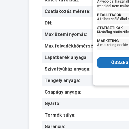
A weboldal használ
weboldal nem működ
Csatlakozás mérete:
BEÁLLÍTÁSOK
A felhasználó által
DN:
STATISZTIKÁK
Kizárólag statisztik
Max üzemi nyomás:
MARKETING
A marketing cookie-
Max folyadékhőmérséklet:
Lapátkerék anyaga:
Szivattyúház anyaga:
Tengely anyaga:
Csapágy anyaga:
Gyártó:
Termék súlya:
Garancia: