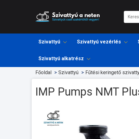
Szivattyú
Szivattyú vezérlés
Szivattyú alkatrész
Főoldal
Szivattyú
Fűtési keringető szivatt
IMP Pumps NMT Plu