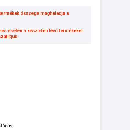
 a termékek összege meghaladja a
elés esetén a készleten lévő termékeket
állítjuk
után is