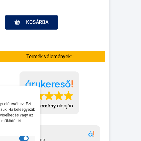
KOSÁRBA
Termék vélemények:
y eléréséhez. Ezt a
413 vélemény
alapján
zük. Ha beleegyezik
 viselkedés vagy az
al működését
Gábor
A bol
2026-07-08
2026-