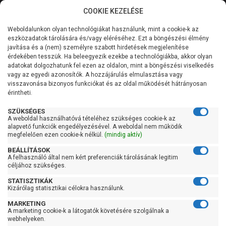
COOKIE KEZELÉSE
0
Weboldalunkon olyan technológiákat használunk, mint a cookie-k az
Kategóriák
Főoldal
Szivattyú
Fűtési keringető szivattyú
eszközadatok tárolására és/vagy eléréséhez. Ezt a böngészési élmény
Fűtési keringető szivattyú 180 mm-es bekötéssel
javítása és a (nem) személyre szabott hirdetések megjelenítése
Általános információk
érdekében tesszük. Ha beleegyezik ezekbe a technológiákba, akkor olyan
IMP Pumps NMT MINI
adatokat dolgozhatunk fel ezen az oldalon, mint a böngészési viselkedés
vagy az egyedi azonosítók. A hozzájárulás elmulasztása vagy
Szolgáltatásaink
32/40-180
visszavonása bizonyos funkciókat és az oldal működését hátrányosan
érintheti.
Kapcsolat
SZÜKSÉGES
A weboldal használhatóvá tételéhez szükséges cookie-k az
alapvető funkciók engedélyezésével. A weboldal nem működik
megfelelően ezen cookie-k nélkül.
(mindig aktív)
BEÁLLÍTÁSOK
A felhasználó által nem kért preferenciák tárolásának legitim
céljához szükséges.
STATISZTIKÁK
Kizárólag statisztikai célokra használunk.
MARKETING
A marketing cookie-k a látogatók követésére szolgálnak a
webhelyeken.