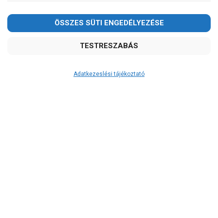
Adatkezeslési tájékoztató
Átvétel
Készletinformáció:
szállítás: 3-5 munkanap
Szállítási költség:
2.590Ft
(előátutalással: 2.390Ft)
A szállítás díjmentes, ha a termékek
összege meghaladja a 200.000Ft-ot.