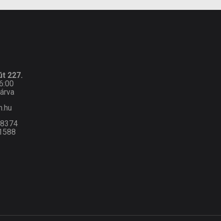
t 227.
6:00
árva
n.hu
-8374
1588