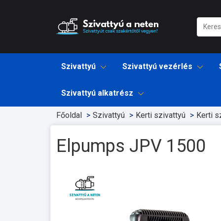
Szivattyú
Szivattyú vezérlés
Szivattyú alkatrész
Főoldal
Szivattyú
Kerti szivattyú
Kerti s
Elpumps JPV 1500