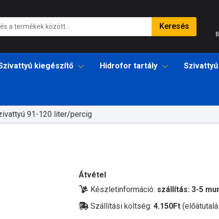
Keresés
B
Szivattyú kiegészítő
Hidrofor tartály
Szivattyú
zivattyú 91-120 liter/percig
Átvétel
Készletinformáció:
szállítás: 3-5 m
Szállítási költség:
4.150Ft
(előátutalá