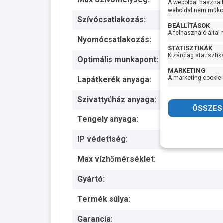
A weboldal használ
weboldal nem működ
Szívócsatlakozás:
BEÁLLÍTÁSOK
A felhasználó által
Nyomócsatlakozás:
STATISZTIKÁK
Kizárólag statisztik
Optimális munkapont:
MARKETING
A marketing cookie-
Lapátkerék anyaga:
Szivattyúház anyaga:
Tengely anyaga:
IP védettség:
Max vízhőmérséklet:
Gyártó:
Termék súlya:
Garancia: