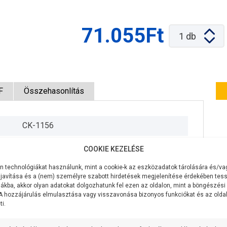
71.055Ft
1
db
F
Összehasonlítás
CK-1156
230V/50Hz
COOKIE KEZELÉSE
1500W
 technológiákat használunk, mint a cookie-k az eszközadatok tárolására és/vag
javítása és a (nem) személyre szabott hirdetések megjelenítése érdekében tess
105 liter/perc
ákba, akkor olyan adatokat dolgozhatunk fel ezen az oldalon, mint a böngészési
 A hozzájárulás elmulasztása vagy visszavonása bizonyos funkciókat és az old
i.
48 méter
9 méter