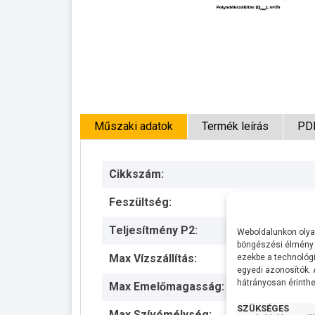
Műszaki adatok
Termék leírás
PD
Cikkszám:
Feszültség:
Teljesítmény P2:
Weboldalunkon olyan
böngészési élmény 
Max Vízszállítás:
ezekbe a technológi
egyedi azonosítók.
hátrányosan érinthet
Max Emelőmagasság:
SZÜKSÉGES
Max Szívómélység: