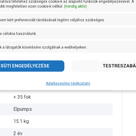
hatóvá tételéhez szükséges cookie-k az alapvető funkciók engedélyezésével. A
ik megfelelően ezen cookie-k nélkül.
(mindig aktív)
1 coll
 nem kért preferenciák tárolásának legitim céljához szükséges.
1 coll
ai célokra használunk.
25 méteren 55 liter/perc
k a látogatók követésére szolgálnak a webhelyeken.
Noryl PPO
Öntvény
Rozsdamentes acél
Adatkezeslési tájékoztató
IPX4
+ 35 fok
Elpumps
15.1 kg
2 év