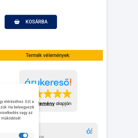
KOSÁRBA
Termék vélemények:
y eléréséhez. Ezt a
413 vélemény
alapján
zük. Ha beleegyezik
 viselkedés vagy az
al működését
Gábor
A bol
2026-07-08
2026-