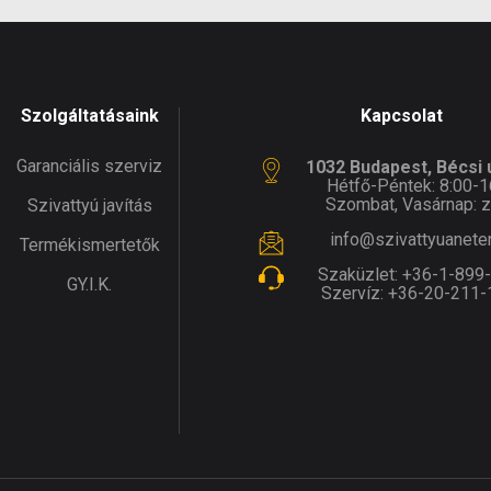
Szolgáltatásaink
Kapcsolat
Garanciális szerviz
1032 Budapest, Bécsi ú
Hétfő-Péntek: 8:00-1
Szombat, Vasárnap: z
Szivattyú javítás
info@szivattyuanete
Termékismertetők
Szaküzlet:
+36-1-899
GY.I.K.
Szervíz:
+36-20-211-