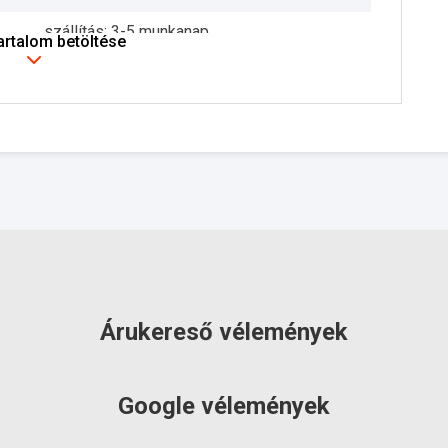
szállítás: 3-5 munkanap
tartalom betöltése
Árukereső vélemények
Google vélemények