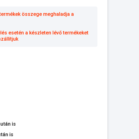
 a termékek összege meghaladja a
elés esetén a készleten lévő termékeket
állítjuk
 után is
után is