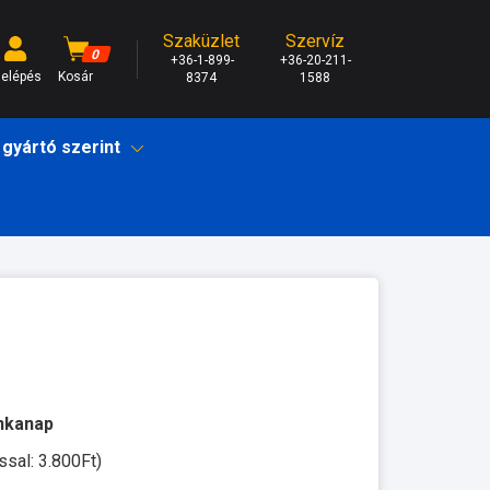
Szaküzlet
Szervíz
0
+36-1-899-
+36-20-211-
elépés
Kosár
8374
1588
 gyártó szerint
unkanap
ssal: 3.800Ft)