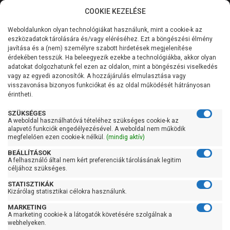
COOKIE KEZELÉSE
0
Weboldalunkon olyan technológiákat használunk, mint a cookie-k az
Kategóriák
Főoldal
Szivattyú
Búvárszivattyú csőkút szivattyú
eszközadatok tárolására és/vagy eléréséhez. Ezt a böngészési élmény
Búvárszivattyú csőkút szivattyú 61-100 liter/percig
javítása és a (nem) személyre szabott hirdetések megjelenítése
Általános információk
érdekében tesszük. Ha beleegyezik ezekbe a technológiákba, akkor olyan
Elpumps BP 14/4 ProLine
adatokat dolgozhatunk fel ezen az oldalon, mint a böngészési viselkedés
vagy az egyedi azonosítók. A hozzájárulás elmulasztása vagy
Szolgáltatásaink
visszavonása bizonyos funkciókat és az oldal működését hátrányosan
érintheti.
Kapcsolat
SZÜKSÉGES
A weboldal használhatóvá tételéhez szükséges cookie-k az
alapvető funkciók engedélyezésével. A weboldal nem működik
megfelelően ezen cookie-k nélkül.
(mindig aktív)
BEÁLLÍTÁSOK
A felhasználó által nem kért preferenciák tárolásának legitim
céljához szükséges.
STATISZTIKÁK
Kizárólag statisztikai célokra használunk.
MARKETING
A marketing cookie-k a látogatók követésére szolgálnak a
webhelyeken.