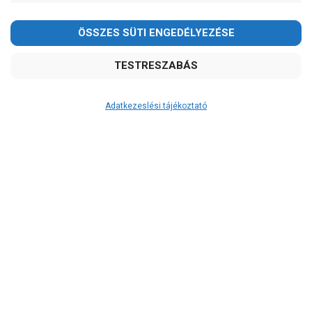
Adatkezeslési tájékoztató
Átvétel
Készletinformáció:
szállítás: 3-5 munkanap
Szállítási költség:
4.150Ft
(előátutalással: 3.800Ft)