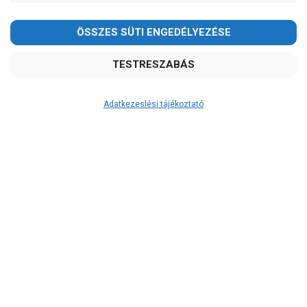
Adatkezeslési tájékoztató
Átvétel
Készletinformáció:
RAKTÁRON!
Szállítási költség:
ingyenes
A szállítás díjmentes, ha a termékek