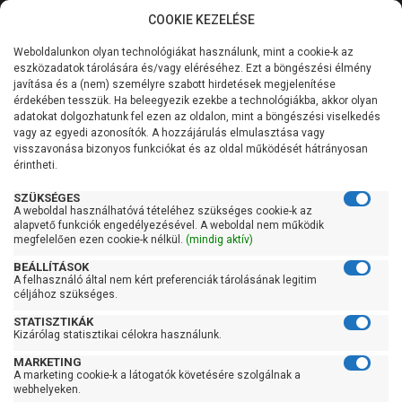
COOKIE KEZELÉSE
0
Weboldalunkon olyan technológiákat használunk, mint a cookie-k az
Kategóriák
Főoldal
Szivattyú
Szennyvízszivattyú
eszközadatok tárolására és/vagy eléréséhez. Ezt a böngészési élmény
Vágókéses darálós szennyvízszivattyú
javítása és a (nem) személyre szabott hirdetések megjelenítése
Általános információk
érdekében tesszük. Ha beleegyezik ezekbe a technológiákba, akkor olyan
Calpeda GQGM 6-18
adatokat dolgozhatunk fel ezen az oldalon, mint a böngészési viselkedés
vagy az egyedi azonosítók. A hozzájárulás elmulasztása vagy
Szolgáltatásaink
visszavonása bizonyos funkciókat és az oldal működését hátrányosan
érintheti.
Kapcsolat
SZÜKSÉGES
A weboldal használhatóvá tételéhez szükséges cookie-k az
alapvető funkciók engedélyezésével. A weboldal nem működik
megfelelően ezen cookie-k nélkül.
(mindig aktív)
BEÁLLÍTÁSOK
A felhasználó által nem kért preferenciák tárolásának legitim
céljához szükséges.
STATISZTIKÁK
Kizárólag statisztikai célokra használunk.
MARKETING
A marketing cookie-k a látogatók követésére szolgálnak a
webhelyeken.