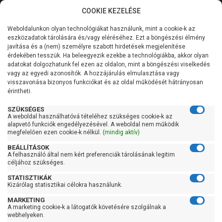
COOKIE KEZELÉSE
0
Weboldalunkon olyan technológiákat használunk, mint a cookie-k az
Kategóriák
Főoldal
Hidrofor tartály
Álló hidrofor tartály
eszközadatok tárolására és/vagy eléréséhez. Ezt a böngészési élmény
javítása és a (nem) személyre szabott hirdetések megjelenítése
Általános információk
érdekében tesszük. Ha beleegyezik ezekbe a technológiákba, akkor olyan
Aquasystem VAV 200 álló
adatokat dolgozhatunk fel ezen az oldalon, mint a böngészési viselkedés
vagy az egyedi azonosítók. A hozzájárulás elmulasztása vagy
hidrofor tartály
Szolgáltatásaink
visszavonása bizonyos funkciókat és az oldal működését hátrányosan
érintheti.
Kapcsolat
SZÜKSÉGES
A weboldal használhatóvá tételéhez szükséges cookie-k az
alapvető funkciók engedélyezésével. A weboldal nem működik
megfelelően ezen cookie-k nélkül.
(mindig aktív)
BEÁLLÍTÁSOK
A felhasználó által nem kért preferenciák tárolásának legitim
céljához szükséges.
STATISZTIKÁK
Kizárólag statisztikai célokra használunk.
MARKETING
A marketing cookie-k a látogatók követésére szolgálnak a
webhelyeken.