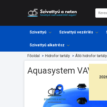
Szivattyú
Szivattyú vezérlés
Szivattyú alkatrész
Főoldal
Hidrofor tartály
Álló hidrofor tartály
Aquasystem VAV 100 á
202