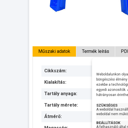
Műszaki adatok
Termék leírás
PD
Cikkszám:
Weboldalunkon olyan
böngészési élmény 
Kialakítás:
ezekbe a technológi
egyedi azonosítók.
Tartály anyaga:
hátrányosan érinthet
Tartály mérete:
SZÜKSÉGES
A weboldal használ
weboldal nem működ
Átmérő:
BEÁLLÍTÁSOK
A felhasználó által
Magasság: