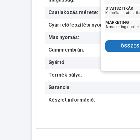
STATISZTIKÁK
Csatlakozás mérete:
Kizárólag statisztik
MARKETING
Gyári előfeszítési nyomás:
A marketing cookie-
Max nyomás:
Gumimembrán:
Gyártó:
Termék súlya:
Garancia:
Készlet információ: