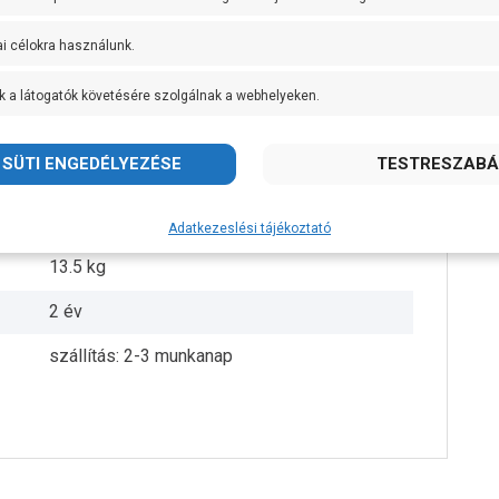
1 coll
ai célokra használunk.
1,5 bar
k a látogatók követésére szolgálnak a webhelyeken.
10 bar
cserélhető EPDM
Aquasystem
Adatkezeslési tájékoztató
13.5 kg
2 év
szállítás: 2-3 munkanap