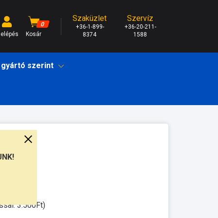
Szaküzlet
Szervíz
0
+36-1-899-
+36-20-211-
elépés
Kosár
8374
1588
 gyártó szerint
UNK!
unkanap
ssal: 3.500Ft)