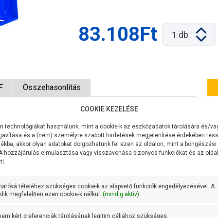
83.108Ft
1
db
F
Összehasonlítás
COOKIE KEZELÉSE
CK-1174
 technológiákat használunk, mint a cookie-k az eszközadatok tárolására és/vag
javítása és a (nem) személyre szabott hirdetések megjelenítése érdekében tess
Álló
ákba, akkor olyan adatokat dolgozhatunk fel ezen az oldalon, mint a böngészési
 A hozzájárulás elmulasztása vagy visszavonása bizonyos funkciókat és az old
Festett acéllemez
i.
100 liter
hatóvá tételéhez szükséges cookie-k az alapvető funkciók engedélyezésével. A
ik megfelelően ezen cookie-k nélkül.
(mindig aktív)
495 mm
 nem kért preferenciák tárolásának legitim céljához szükséges.
849 mm