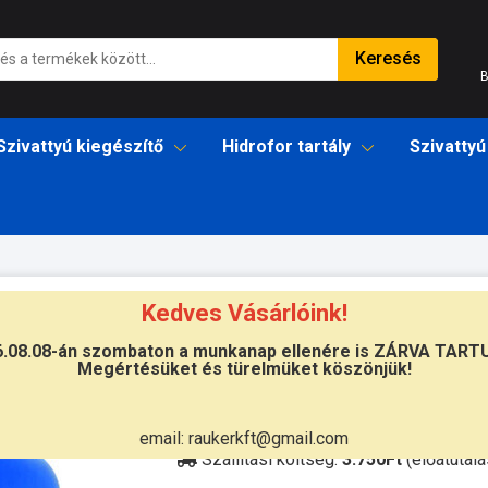
Keresés
B
Szivattyú kiegészítő
Hidrofor tartály
Szivattyú
Kedves Vásárlóink!
lló hidrofor tartály
6.08.08-án szombaton a munkanap ellenére is ZÁRVA TART
Megértésüket és türelmüket köszönjük!
Átvétel
Készletinformáció:
szállítás: 2-3 m
email: raukerkft@gmail.com
Szállítási költség:
3.750Ft
(előátutalá