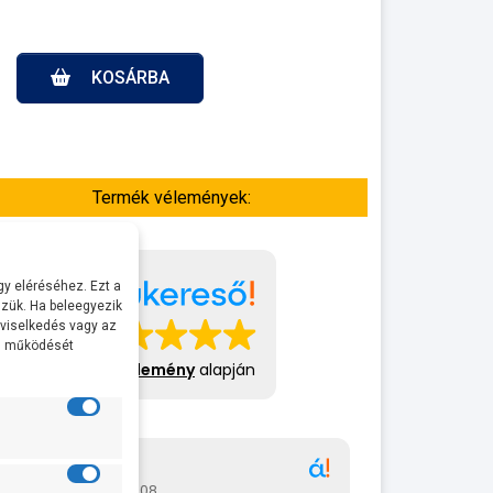
KOSÁRBA
Termék vélemények:
y eléréséhez. Ezt a
zük. Ha beleegyezik
 viselkedés vagy az
al működését
413 vélemény
alapján
Gábor
A bol
2026-07-08
2026-