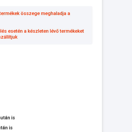
 a termékek összege meghaladja a
elés esetén a készleten lévő termékeket
állítjuk
 után is
után is