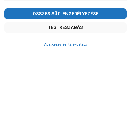
2026.08.08-án szombaton a munkanap ellenére is ZÁRVA
TARTUNK!
Megértésüket és türelmüket köszönjük!
email: raukerkft@gmail.com
Adatkezeslési tájékoztató
Átvétel
Készletinformáció:
szállítás: 2-3 munkanap
Szállítási költség:
4.150Ft
(előátutalással: 3.800Ft)
A szállítás díjmentes, ha a termékek
összege meghaladja a 200.000Ft-ot.
A 12:00 óráig leadott rendelés esetén
a készleten lévő termékeket a
következő munkanapon szállítjuk