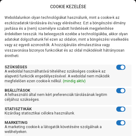
COOKIE KEZELÉSE
0
Weboldalunkon olyan technológiákat használunk, mint a cookie-k az
Kategóriák
Főoldal
Hidrofor tartály
Fekvő hidrofor tartály
eszközadatok tárolására és/vagy eléréséhez. Ezt a böngészési élmény
javítása és a (nem) személyre szabott hirdetések megjelenítése
Általános információk
érdekében tesszük. Ha beleegyezik ezekbe a technológiákba, akkor olyan
Aquasystem VAO 150
adatokat dolgozhatunk fel ezen az oldalon, mint a böngészési viselkedés
vagy az egyedi azonosítók. A hozzájárulás elmulasztása vagy
fekvő hidrofor tartály
Szolgáltatásaink
visszavonása bizonyos funkciókat és az oldal működését hátrányosan
érintheti.
Kapcsolat
SZÜKSÉGES
A weboldal használhatóvá tételéhez szükséges cookie-k az
alapvető funkciók engedélyezésével. A weboldal nem működik
megfelelően ezen cookie-k nélkül.
(mindig aktív)
BEÁLLÍTÁSOK
A felhasználó által nem kért preferenciák tárolásának legitim
céljához szükséges.
STATISZTIKÁK
Kizárólag statisztikai célokra használunk.
MARKETING
A marketing cookie-k a látogatók követésére szolgálnak a
Kedves Vásárlóink!
webhelyeken.