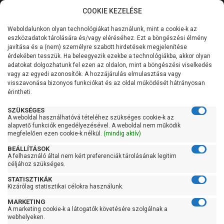
COOKIE KEZELÉSE
0
Weboldalunkon olyan technológiákat használunk, mint a cookie-k az
Kategóriák
Főoldal
Blog
A megfelelő szivattyú kiválasztása
eszközadatok tárolására és/vagy eléréséhez. Ezt a böngészési élmény
javítása és a (nem) személyre szabott hirdetések megjelenítése
Általános információk
érdekében tesszük. Ha beleegyezik ezekbe a technológiákba, akkor olyan
A megfelelő szivattyú kiválasztása
adatokat dolgozhatunk fel ezen az oldalon, mint a böngészési viselkedés
vagy az egyedi azonosítók. A hozzájárulás elmulasztása vagy
Szolgáltatásaink
visszavonása bizonyos funkciókat és az oldal működését hátrányosan
érintheti.
Kapcsolat
SZÜKSÉGES
A weboldal használhatóvá tételéhez szükséges cookie-k az
alapvető funkciók engedélyezésével. A weboldal nem működik
megfelelően ezen cookie-k nélkül.
(mindig aktív)
BEÁLLÍTÁSOK
A felhasználó által nem kért preferenciák tárolásának legitim
céljához szükséges.
STATISZTIKÁK
Kizárólag statisztikai célokra használunk.
MARKETING
2024. október 31.
A marketing cookie-k a látogatók követésére szolgálnak a
webhelyeken.
A megfelelő szivattyú kiválasztása